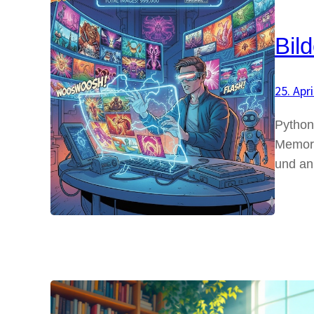
Bil
25. Apr
Python-
Memory-
und an