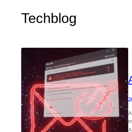
Techblog
2
A
m
A